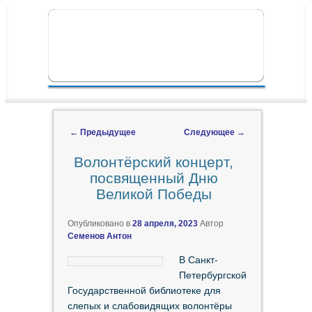
ПЕРЕЙТИ К ОСНОВНОМУ СОДЕРЖИМОМУ
ПЕРЕЙТИ К ДОПОЛНИТЕЛЬНОМУ
ГЛАВНОЕ МЕНЮ
СОДЕРЖИМОМУ
←
Предыдущее
Следующее
→
Навигация по записям
Волонтёрский концерт,
посвященный Дню
Великой Победы
Опубликовано в
28 апреля, 2023
Автор
Семенов Антон
В Санкт-
Петербургской
Государственной библиотеке для
слепых и слабовидящих волонтёры