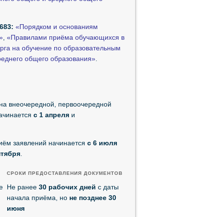
683:
«Порядком и основаниям
»
,
«Правилами приёма обучающихся в
рга на обучение по образовательным
реднего общего образования»
.
 на внеочередной, первоочередной
начинается
с 1 апреля
и
риём заявлений начинается
с 6 июля
нтября
.
СРОКИ ПРЕДОСТАВЛЕНИЯ ДОКУМЕНТОВ
е
Не ранее
30 рабочих дней
с даты
начала приёма, но
не позднее 30
июня