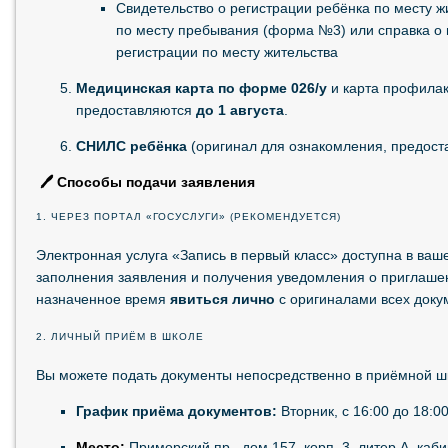
Свидетельство о регистрации ребёнка по месту 
по месту пребывания (форма №3) или справка о
регистрации по месту жительства
Медицинская карта по форме 026/у
и карта профилак
предоставляются
до 1 августа
.
СНИЛС ребёнка
(оригинал для ознакомления, предоста
🖊️ Способы подачи заявления
1. ЧЕРЕЗ ПОРТАЛ «ГОСУСЛУГИ» (РЕКОМЕНДУЕТСЯ)
Электронная услуга «Запись в первый класс» доступна в ваш
заполнения заявления и получения уведомления о приглашен
назначенное время
явиться лично
с оригиналами всех доку
2. ЛИЧНЫЙ ПРИЁМ В ШКОЛЕ
Вы можете подать документы непосредственно в приёмной ш
График приёма документов:
Вторник, с 16:00 до 18:00
Место:
Приморский пр., дом 157, корп. 3, литер А, каб