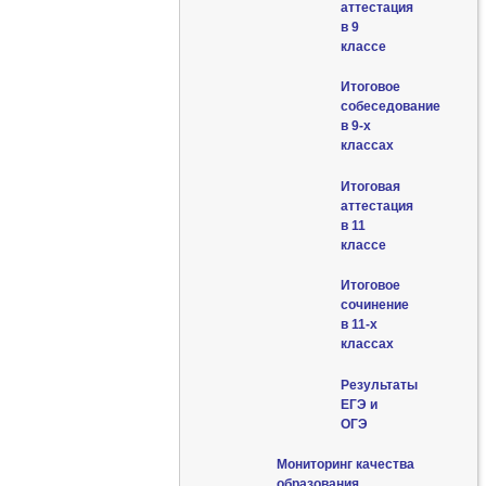
аттестация
в 9
классе
Итоговое
собеседование
в 9-х
классах
Итоговая
аттестация
в 11
классе
Итоговое
сочинение
в 11-х
классах
Результаты
ЕГЭ и
ОГЭ
Мониторинг качества
образования