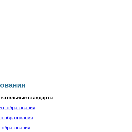
бования
овательные стандарты
его образования
го образования
о образования