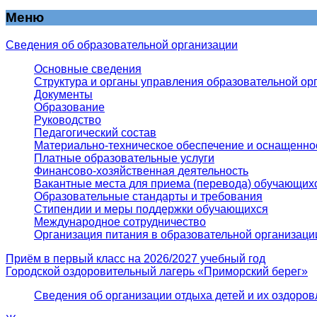
Меню
Сведения об образовательной организации
Основные сведения
Структура и органы управления образовательной ор
Документы
Образование
Руководство
Педагогический состав
Материально-техническое обеспечение и оснащеннос
Платные образовательные услуги
Финансово-хозяйственная деятельность
Вакантные места для приема (перевода) обучающих
Образовательные стандарты и требования
Стипендии и меры поддержки обучающихся
Международное сотрудничество
Организация питания в образовательной организаци
Приём в первый класс на 2026/2027 учебный год
Городской оздоровительный лагерь «Приморский берег»
Сведения об организации отдыха детей и их оздоро