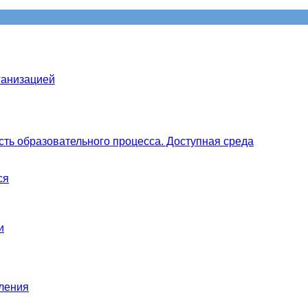
ганизацией
ть образовательного процесса. Доступная среда
ся
и
вления