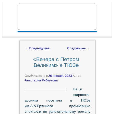
ПЕРЕЙТИ К ОСНОВНОМУ СОДЕРЖИМОМУ
ПЕРЕЙТИ К ДОПОЛНИТЕЛЬНОМУ
ГЛАВНОЕ МЕНЮ
СОДЕРЖИМОМУ
←
Предыдущее
Следующее
→
Навигация по записям
«Вечера с Петром
Великим» в ТЮЗе
Опубликовано в
26 января, 2023
Автор
Анастасия Рябчукова
Наши
старшекл
ассники посетили в ТЮЗе
им.А.А.Брянцева премьерные
спектакли по увлекательному роману