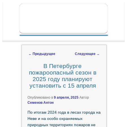
ПЕРЕЙТИ К ОСНОВНОМУ СОДЕРЖИМОМУ
ПЕРЕЙТИ К ДОПОЛНИТЕЛЬНОМУ
ГЛАВНОЕ МЕНЮ
СОДЕРЖИМОМУ
←
Предыдущее
Следующее
→
Навигация по записям
В Петербурге
пожароопасный сезон в
2025 году планируют
установить с 15 апреля
Опубликовано в
9 апреля, 2025
Автор
Семенов Антон
По итогам 2024 года в лесах города на
Неве и на особо охраняемых
природных территориях пожаров не