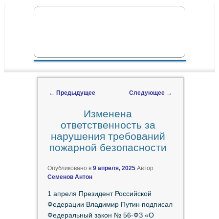
ПЕРЕЙТИ К ОСНОВНОМУ СОДЕРЖИМОМУ
ПЕРЕЙТИ К ДОПОЛНИТЕЛЬНОМУ
ГЛАВНОЕ МЕНЮ
СОДЕРЖИМОМУ
←
Предыдущее
Следующее
→
Навигация по записям
Изменена
ответственность за
нарушения требований
пожарной безопасности
Опубликовано в
9 апреля, 2025
Автор
Семенов Антон
1 апреля Президент Российской
Федерации Владимир Путин подписал
Федеральный закон № 56-ФЗ «О