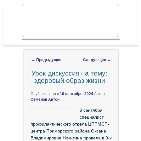
ПЕРЕЙТИ К ОСНОВНОМУ СОДЕРЖИМОМУ
ПЕРЕЙТИ К ДОПОЛНИТЕЛЬНОМУ
ГЛАВНОЕ МЕНЮ
СОДЕРЖИМОМУ
←
Предыдущее
Следующее
→
Навигация по записям
Урок-дискуссия на тему:
здоровый образ жизни
Опубликовано в
10 сентября, 2024
Автор
Семенов Антон
9 сентября
специалист
профилактического отдела ЦППМСП-
центра Приморского района Оксана
Владимировна Никитина провела в 9-х