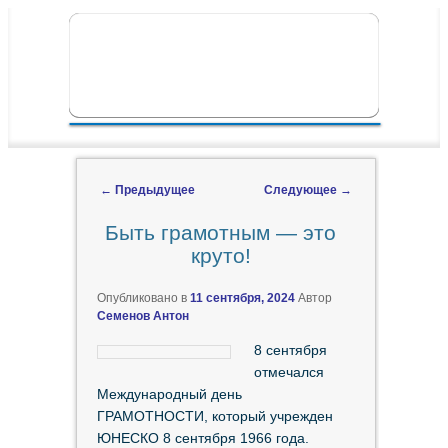
ПЕРЕЙТИ К ОСНОВНОМУ СОДЕРЖИМОМУ
ПЕРЕЙТИ К ДОПОЛНИТЕЛЬНОМУ
ГЛАВНОЕ МЕНЮ
СОДЕРЖИМОМУ
←
Предыдущее
Следующее
→
Навигация по записям
Быть грамотным — это
круто!
Опубликовано в
11 сентября, 2024
Автор
Семенов Антон
8 сентября
отмечался
Международный день
ГРАМОТНОСТИ, который учрежден
ЮНЕСКО 8 сентября 1966 года.