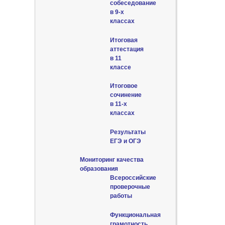
собеседование
в 9-х
классах
Итоговая
аттестация
в 11
классе
Итоговое
сочинение
в 11-х
классах
Результаты
ЕГЭ и ОГЭ
Мониторинг качества
образования
Всероссийские
проверочные
работы
Функциональная
грамотность