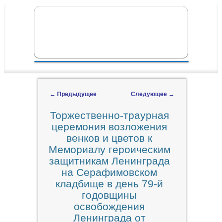
ПЕРЕЙТИ К ОСНОВНОМУ СОДЕРЖИМОМУ
ПЕРЕЙТИ К ДОПОЛНИТЕЛЬНОМУ
ГЛАВНОЕ МЕНЮ
СОДЕРЖИМОМУ
←
Предыдущее
Следующее
→
Навигация по записям
Торжественно-траурная
церемония возложения
венков и цветов к
Мемориалу героическим
защитникам Ленинграда
на Серафимовском
кладбище в день 79-й
годовщины
освобождения
Ленинграда от