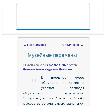
ПЕРЕЙТИ К ОСНОВНОМУ СОДЕРЖИМОМУ
ПЕРЕЙТИ К ДОПОЛНИТЕЛЬНОМУ
ГЛАВНОЕ МЕНЮ
СОДЕРЖИМОМУ
←
Предыдущее
Следующее
→
Навигация по записям
Музейные перемены
Опубликовано в
14 октября, 2022
Автор
Дмитрий Александрович Денисков
В школьном музее
«Семейные реликвии» с
успехом проходят
«Музейные перемены».
Экскурсоводы из 7 «Г» и 6 «А»
классов встречали самых маленьких