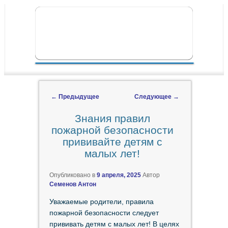
ПЕРЕЙТИ К ОСНОВНОМУ СОДЕРЖИМОМУ
ПЕРЕЙТИ К ДОПОЛНИТЕЛЬНОМУ
ГЛАВНОЕ МЕНЮ
СОДЕРЖИМОМУ
←
Предыдущее
Следующее
→
Навигация по записям
Знания правил
пожарной безопасности
прививайте детям с
малых лет!
Опубликовано в
9 апреля, 2025
Автор
Семенов Антон
Уважаемые родители, правила
пожарной безопасности следует
прививать детям с малых лет! В целях