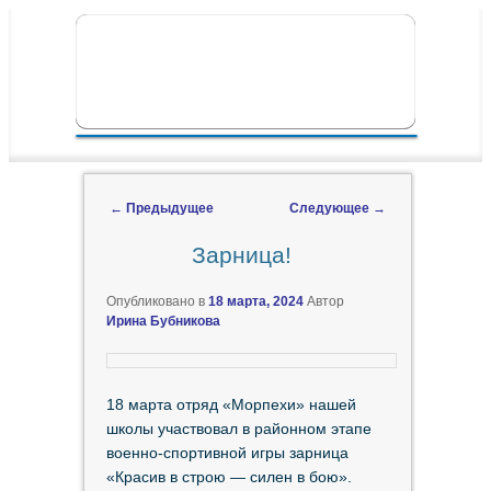
ПЕРЕЙТИ К ОСНОВНОМУ СОДЕРЖИМОМУ
ПЕРЕЙТИ К ДОПОЛНИТЕЛЬНОМУ
ГЛАВНОЕ МЕНЮ
СОДЕРЖИМОМУ
←
Предыдущее
Следующее
→
Навигация по записям
Зарница!
Опубликовано в
18 марта, 2024
Автор
Ирина Бубникова
18 марта отряд «Морпехи» нашей
школы участвовал в районном этапе
военно-спортивной игры зарница
«Красив в строю — силен в бою».