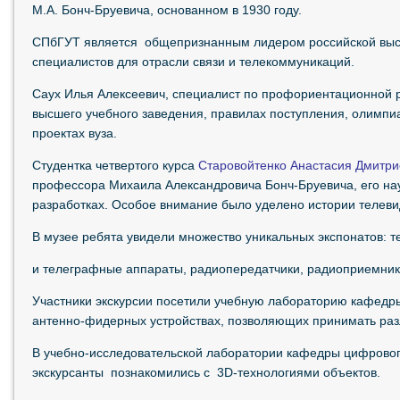
М.А. Бонч-Бруевича, основанном в 1930 году.
СПбГУТ является общепризнанным лидером российской высш
специалистов для отрасли связи и телекоммуникаций.
Саух Илья Алексеевич, специалист по профориентационной р
высшего учебного заведения, правилах поступления, олимпиа
проектах вуза.
Студентка четвертого курса
Старовойтенко Анастасия Дмитри
профессора Михаила Александровича Бонч-Бруевича, его нау
разработках. Особое внимание было уделено истории телеви
В музее ребята увидели множество уникальных экспонатов: 
и телеграфные аппараты, радиопередатчики, радиоприемник
Участники экскурсии посетили учебную лабораторию кафедры
антенно-фидерных устройствах, позволяющих принимать ра
В учебно-исследовательской лаборатории кафедры цифрово
экскурсанты познакомились с 3D-технологиями объектов.