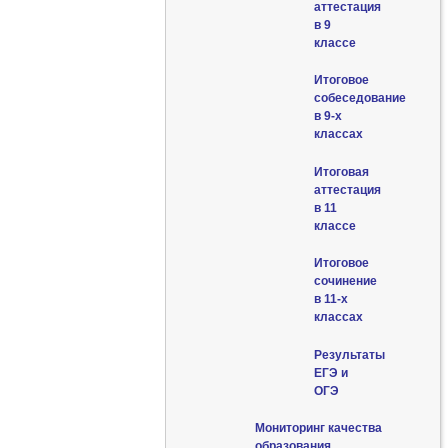
аттестация
в 9
классе
Итоговое
собеседование
в 9-х
классах
Итоговая
аттестация
в 11
классе
Итоговое
сочинение
в 11-х
классах
Результаты
ЕГЭ и
ОГЭ
Мониторинг качества
образования