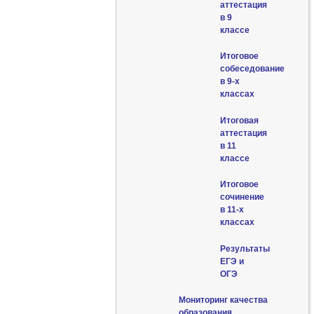
аттестация
в 9
классе
Итоговое
собеседование
в 9-х
классах
Итоговая
аттестация
в 11
классе
Итоговое
сочинение
в 11-х
классах
Результаты
ЕГЭ и
ОГЭ
Мониторинг качества
образования