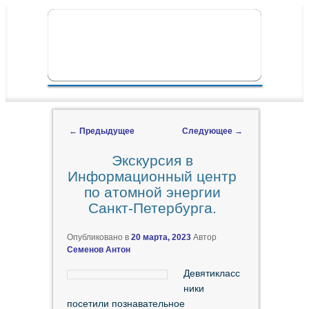
ПЕРЕЙТИ К ОСНОВНОМУ СОДЕРЖИМОМУ
ПЕРЕЙТИ К ДОПОЛНИТЕЛЬНОМУ
ГЛАВНОЕ МЕНЮ
СОДЕРЖИМОМУ
←
Предыдущее
Следующее
→
Навигация по записям
Экскурсия в
Информационный центр
по атомной энергии
Санкт-Петербурга.
Опубликовано в
20 марта, 2023
Автор
Семенов Антон
Девятикласс
ники
посетили познавательное