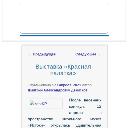
ПЕРЕЙТИ К ОСНОВНОМУ СОДЕРЖИМОМУ
ПЕРЕЙТИ К ДОПОЛНИТЕЛЬНОМУ
ГЛАВНОЕ МЕНЮ
СОДЕРЖИМОМУ
←
Предыдущее
Следующее
→
Навигация по записям
Выставка «Красная
палатка»
Опубликовано в
23 апреля, 2021
Автор
Дмитрий Александрович Денисков
После весенних
каникул, 12
апреля в
пространстве школьного музея
«Истоки» открылась удивительная