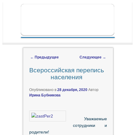
ПЕРЕЙТИ К ОСНОВНОМУ СОДЕРЖИМОМУ
ПЕРЕЙТИ К ДОПОЛНИТЕЛЬНОМУ
ГЛАВНОЕ МЕНЮ
СОДЕРЖИМОМУ
←
Предыдущее
Следующее
→
Навигация по записям
Всероссийская перепись
населения
Опубликовано в
28 декабря, 2020
Автор
Ирина Бубникова
Уважаемые
сотрудники и
родители!