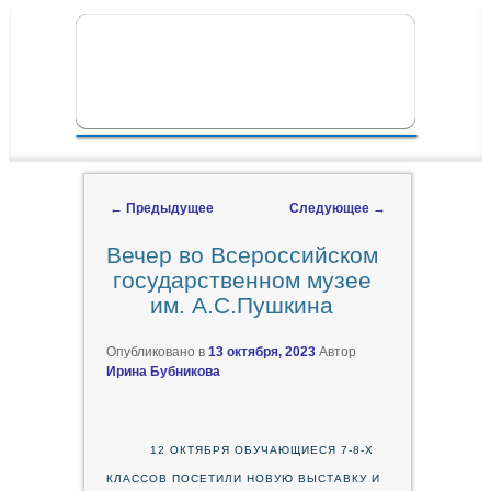
ПЕРЕЙТИ К ОСНОВНОМУ СОДЕРЖИМОМУ
ПЕРЕЙТИ К ДОПОЛНИТЕЛЬНОМУ
ГЛАВНОЕ МЕНЮ
СОДЕРЖИМОМУ
←
Предыдущее
Следующее
→
Навигация по записям
Вечер во Всероссийском
государственном музее
им. А.С.Пушкина
Опубликовано в
13 октября, 2023
Автор
Ирина Бубникова
12 ОКТЯБРЯ ОБУЧАЮЩИЕСЯ 7-8-Х
КЛАССОВ ПОСЕТИЛИ НОВУЮ ВЫСТАВКУ И