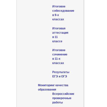
Итоговое
собеседование
в 9-х
классах
Итоговая
аттестация
в 11
классе
Итоговое
сочинение
в 11-х
классах
Результаты
ЕГЭ и ОГЭ
Мониторинг качества
образования
Всероссийские
проверочные
работы