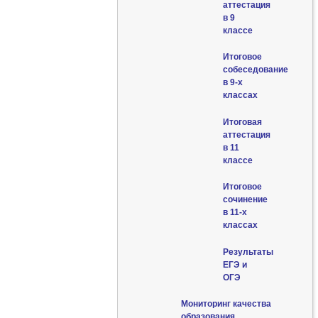
аттестация
в 9
классе
Итоговое
собеседование
в 9-х
классах
Итоговая
аттестация
в 11
классе
Итоговое
сочинение
в 11-х
классах
Результаты
ЕГЭ и
ОГЭ
Мониторинг качества
образования