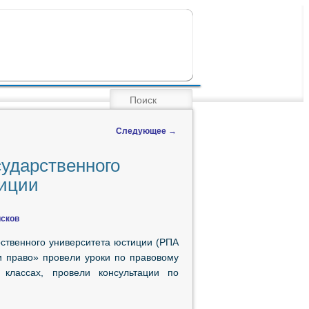
ПОИСК
Следующее
→
сударственного
тиции
исков
рственного университета юстиции (РПА
и право» провели уроки по правовому
классах, провели консультации по