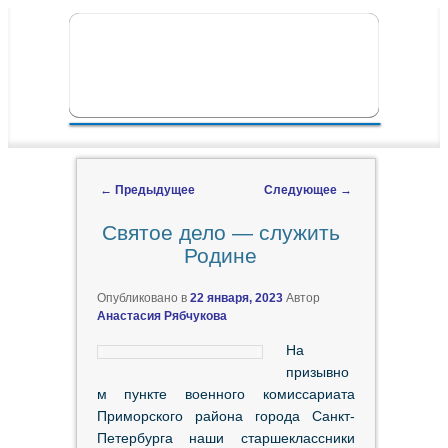
ПЕРЕЙТИ К ОСНОВНОМУ СОДЕРЖИМОМУ
ПЕРЕЙТИ К ДОПОЛНИТЕЛЬНОМУ
ГЛАВНОЕ МЕНЮ
СОДЕРЖИМОМУ
←
Предыдущее
Следующее
→
Навигация по записям
Святое дело — служить
Родине
Опубликовано в
22 января, 2023
Автор
Анастасия Рябчукова
На
призывно
м пункте военного комиссариата
Приморского района города Санкт-
Петербурга наши старшеклассники