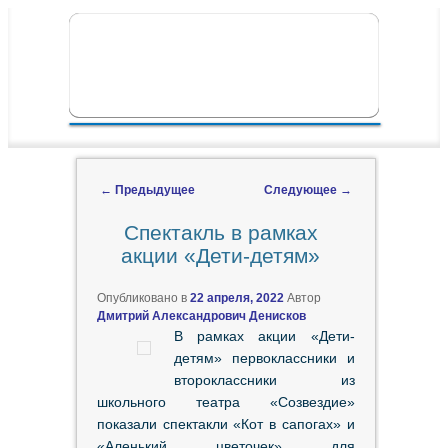
ПЕРЕЙТИ К ОСНОВНОМУ СОДЕРЖИМОМУ
ПЕРЕЙТИ К ДОПОЛНИТЕЛЬНОМУ
ГЛАВНОЕ МЕНЮ
СОДЕРЖИМОМУ
←
Предыдущее
Следующее
→
Навигация по записям
Спектакль в рамках
акции «Дети-детям»
Опубликовано в
22 апреля, 2022
Автор
Дмитрий Александрович Денисков
В рамках акции «Дети-
детям» первоклассники и
второклассники из
школьного театра «Созвездие»
показали спектакли «Кот в сапогах» и
«Аленький цветочек» для