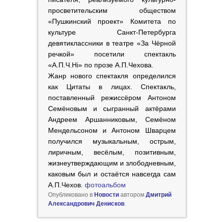
просветительским обществом
«Пушкинский проект» Комитета по
культуре Санкт-Петербурга
девятиклассники в театре «За Чёрной
речкой» посетили спектакль
«А.П.Ч.Hi» по прозе А.П.Чехова.
Жанр нового спектакля определился
как Цитаты в лицах. Спектакль,
поставленный режиссёром Антоном
Семёновым и сыгранный актёрами
Андреем Аршанниковым, Семёном
Мендельсоном и Антоном Шварцем
получился музыкальным, острым,
лиричным, весёлым, позитивным,
жизнеутверждающим и злободневным,
каковым был и остаётся навсегда сам
А.П.Чехов.
фотоальбом
Опубликовано в
Новости
автором
Дмитрий
Александрович Денисков
.