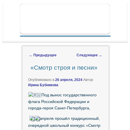
ПЕРЕЙТИ К ОСНОВНОМУ СОДЕРЖИМОМУ
ПЕРЕЙТИ К ДОПОЛНИТЕЛЬНОМУ
ГЛАВНОЕ МЕНЮ
СОДЕРЖИМОМУ
←
Предыдущее
Следующее
→
Навигация по записям
«Смотр строя и песни»
Опубликовано в
26 апреля, 2024
Автор
Ирина Бубникова
Под вынос государственного
флага Российской Федерации и
города-героя Санкт-Петербурга,
апреля прошёл традиционный,
очередной школьный конкурс «Смотр