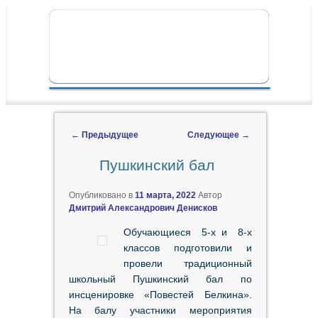
ПЕРЕЙТИ К ОСНОВНОМУ СОДЕРЖИМОМУ
ПЕРЕЙТИ К ДОПОЛНИТЕЛЬНОМУ
ГЛАВНОЕ МЕНЮ
СОДЕРЖИМОМУ
←
Предыдущее
Следующее
→
Навигация по записям
Пушкинский бал
Опубликовано в
11 марта, 2022
Автор
Дмитрий Александрович Денисков
Обучающиеся 5-х и 8-х
классов подготовили и
провели традиционный
школьный Пушкинский бал по
инсценировке «Повестей Белкина».
На балу участники мероприятия