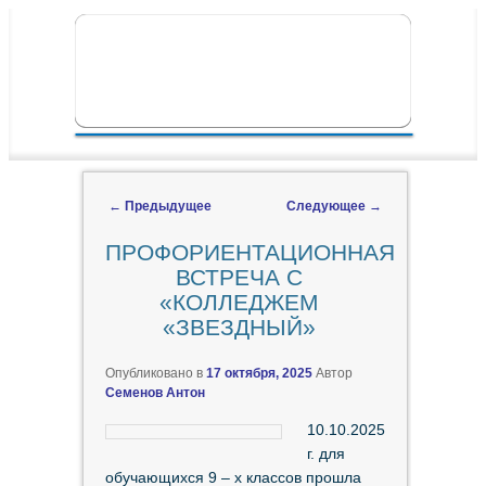
ПЕРЕЙТИ К ОСНОВНОМУ СОДЕРЖИМОМУ
ПЕРЕЙТИ К ДОПОЛНИТЕЛЬНОМУ
ГЛАВНОЕ МЕНЮ
СОДЕРЖИМОМУ
←
Предыдущее
Следующее
→
Навигация по записям
ПРОФОРИЕНТАЦИОННАЯ
ВСТРЕЧА С
«КОЛЛЕДЖЕМ
«ЗВЕЗДНЫЙ»
Опубликовано в
17 октября, 2025
Автор
Семенов Антон
10.10.2025
г. для
обучающихся 9 – х классов прошла