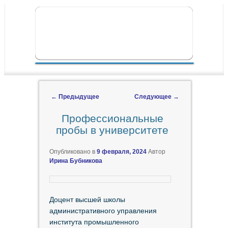
ПЕРЕЙТИ К ОСНОВНОМУ СОДЕРЖИМОМУ
ПЕРЕЙТИ К ДОПОЛНИТЕЛЬНОМУ
ГЛАВНОЕ МЕНЮ
СОДЕРЖИМОМУ
←
Предыдущее
Следующее
→
Навигация по записям
Профессиональные
пробы в университете
Опубликовано в
9 февраля, 2024
Автор
Ирина Бубникова
Доцент высшей школы
административного управления
института промышленного