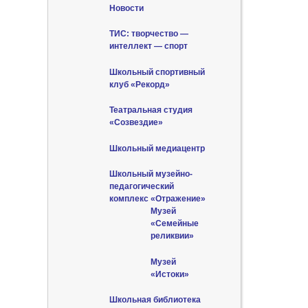
Новости
ТИС: творчество —
интеллект — спорт
Школьный спортивный
клуб «Рекорд»
Театральная студия
«Созвездие»
Школьный медиацентр
Школьный музейно-
педагогический
комплекс «Отражение»
Музей
«Семейные
реликвии»
Музей
«Истоки»
Школьная библиотека