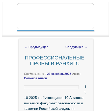
ПЕРЕЙТИ К ОСНОВНОМУ СОДЕРЖИМОМУ
ПЕРЕЙТИ К ДОПОЛНИТЕЛЬНОМУ
ГЛАВНОЕ МЕНЮ
СОДЕРЖИМОМУ
←
Предыдущее
Следующее
→
Навигация по записям
ПРОФЕССИОНАЛЬНЫЕ
ПРОБЫ В РАНХИГС
Опубликовано в
23 октября, 2025
Автор
Семенов Антон
1
5.
10.2025 г. обучающиеся 10 А класса
посетили факультет безопасности и
таможни Российской академии