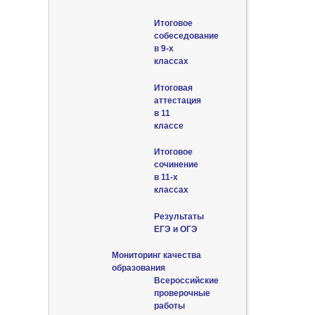
Итоговое
собеседование
в 9-х
классах
Итоговая
аттестация
в 11
классе
Итоговое
сочинение
в 11-х
классах
Результаты
ЕГЭ и ОГЭ
Мониторинг качества
образования
Всероссийские
проверочные
работы