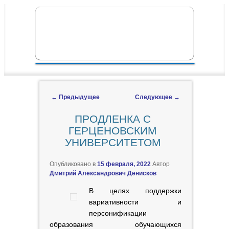
ПЕРЕЙТИ К ОСНОВНОМУ СОДЕРЖИМОМУ
ПЕРЕЙТИ К ДОПОЛНИТЕЛЬНОМУ
ГЛАВНОЕ МЕНЮ
СОДЕРЖИМОМУ
←
Предыдущее
Следующее
→
Навигация по записям
ПРОДЛЕНКА С
ГЕРЦЕНОВСКИМ
УНИВЕРСИТЕТОМ
Опубликовано в
15 февраля, 2022
Автор
Дмитрий Александрович Денисков
В целях поддержки
вариативности и
персонификации
образования обучающихся