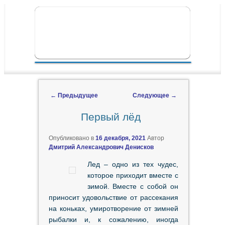
ПЕРЕЙТИ К ОСНОВНОМУ СОДЕРЖИМОМУ
ПЕРЕЙТИ К ДОПОЛНИТЕЛЬНОМУ
ГЛАВНОЕ МЕНЮ
СОДЕРЖИМОМУ
←
Предыдущее
Следующее
→
Навигация по записям
Первый лёд
Опубликовано в
16 декабря, 2021
Автор
Дмитрий Александрович Денисков
Лед – одно из тех чудес,
которое приходит вместе с
зимой. Вместе с собой он
приносит удовольствие от рассекания
на коньках, умиротворение от зимней
рыбалки и, к сожалению, иногда