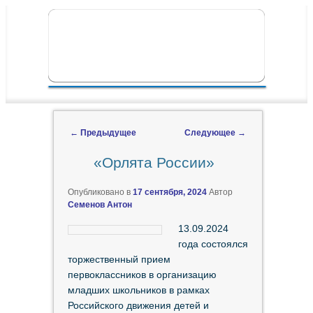
ПЕРЕЙТИ К ОСНОВНОМУ СОДЕРЖИМОМУ
ПЕРЕЙТИ К ДОПОЛНИТЕЛЬНОМУ
ГЛАВНОЕ МЕНЮ
СОДЕРЖИМОМУ
←
Предыдущее
Следующее
→
Навигация по записям
«Орлята России»
Опубликовано в
17 сентября, 2024
Автор
Семенов Антон
13.09.2024
года состоялся
торжественный прием
первоклассников в организацию
младших школьников в рамках
Российского движения детей и