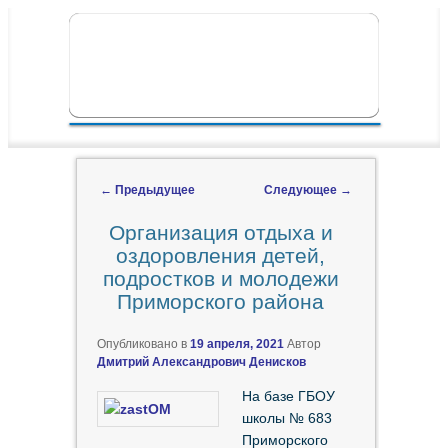
ПЕРЕЙТИ К ОСНОВНОМУ СОДЕРЖИМОМУ
ПЕРЕЙТИ К ДОПОЛНИТЕЛЬНОМУ
ГЛАВНОЕ МЕНЮ
СОДЕРЖИМОМУ
←
Предыдущее
Следующее
→
Навигация по записям
Организация отдыха и
оздоровления детей,
подростков и молодежи
Приморского района
Опубликовано в
19 апреля, 2021
Автор
Дмитрий Александрович Денисков
На базе ГБОУ
школы № 683
Приморского