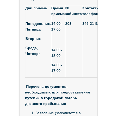
Дни приема
Время
№
Контактный
Ответ
приема
кабинета
телефон
лицо
Понедельник,
14.00-
203
345-21-52
Бонда
Пятница
17.00
Ольга
Влад
Вторник
Среда,
14.00-
Четверг
18.00
14.00-
17.00
Перечень документов,
необходимых для предоставления
путевки в городской лагерь
дневного пребывания
Заявление (заполняется в