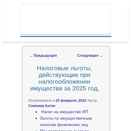
ПЕРЕЙТИ К ОСНОВНОМУ СОДЕРЖИМОМУ
ПЕРЕЙТИ К ДОПОЛНИТЕЛЬНОМУ
ГЛАВНОЕ МЕНЮ
СОДЕРЖИМОМУ
←
Предыдущее
Следующее
→
Навигация по записям
Налоговые льготы,
действующие при
налогообложении
имущества за 2025 год,
Опубликовано в
25 февраля, 2026
Автор
Семенов Антон
Налог на имущество ИП
Льготы по имущественным
налогам физических лиц