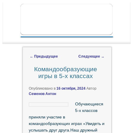
ПЕРЕЙТИ К ОСНОВНОМУ СОДЕРЖИМОМУ
ПЕРЕЙТИ К ДОПОЛНИТЕЛЬНОМУ
ГЛАВНОЕ МЕНЮ
СОДЕРЖИМОМУ
←
Предыдущее
Следующее
→
Навигация по записям
Командообразующие
игры в 5-х классах
Опубликовано в
16 октября, 2024
Автор
Семенов Антон
Обучающиеся
5-х классов
приняли участие в
командообразующих играх «Увидеть и
услышать друг друга.Наш дружный