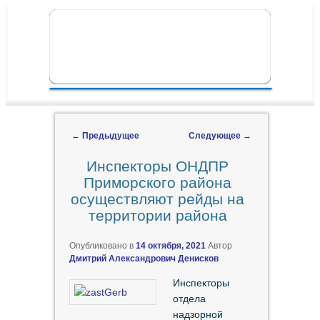
ПЕРЕЙТИ К ОСНОВНОМУ СОДЕРЖИМОМУ
ПЕРЕЙТИ К ДОПОЛНИТЕЛЬНОМУ
ГЛАВНОЕ МЕНЮ
СОДЕРЖИМОМУ
←
Предыдущее
Следующее
→
Навигация по записям
Инспекторы ОНДПР
Приморского района
осуществляют рейды на
территории района
Опубликовано в
14 октября, 2021
Автор
Дмитрий Александрович Денисков
Инспекторы
отдела
надзорной