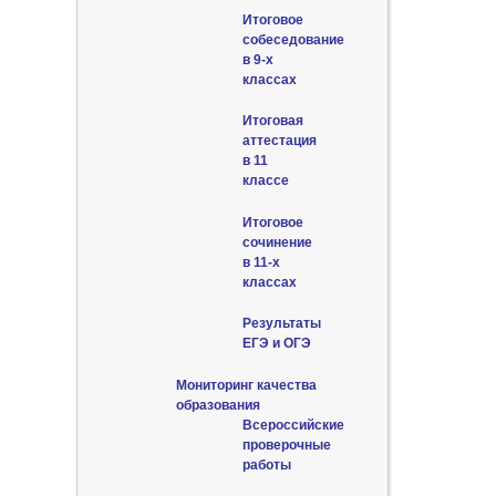
Итоговое
собеседование
в 9-х
классах
Итоговая
аттестация
в 11
классе
Итоговое
сочинение
в 11-х
классах
Результаты
ЕГЭ и ОГЭ
Мониторинг качества
образования
Всероссийские
проверочные
работы