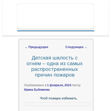
ПЕРЕЙТИ К ОСНОВНОМУ СОДЕРЖИМОМУ
ПЕРЕЙТИ К ДОПОЛНИТЕЛЬНОМУ
ГЛАВНОЕ МЕНЮ
СОДЕРЖИМОМУ
←
Предыдущее
Следующее
→
Навигация по записям
Детская шалость с
огнем – одна из самых
распространенных
причин пожаров
Опубликовано в
1 февраля, 2024
Автор
Ирина Бубникова
Чтоб пожара избежать,