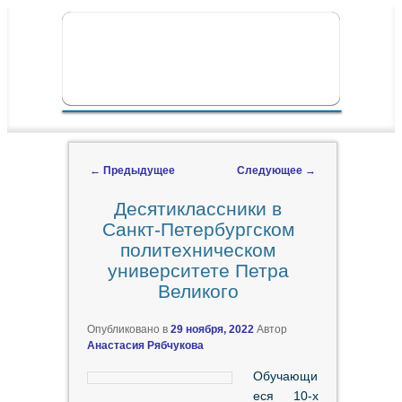
ПЕРЕЙТИ К ОСНОВНОМУ СОДЕРЖИМОМУ
ПЕРЕЙТИ К ДОПОЛНИТЕЛЬНОМУ
ГЛАВНОЕ МЕНЮ
СОДЕРЖИМОМУ
←
Предыдущее
Следующее
→
Навигация по записям
Десятиклассники в
Санкт-Петербургском
политехническом
университете Петра
Великого
Опубликовано в
29 ноября, 2022
Автор
Анастасия Рябчукова
Обучающи
еся 10-х