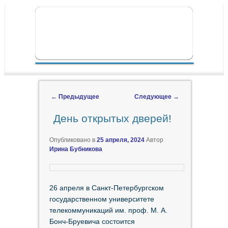
ПЕРЕЙТИ К ОСНОВНОМУ СОДЕРЖИМОМУ
ПЕРЕЙТИ К ДОПОЛНИТЕЛЬНОМУ
ГЛАВНОЕ МЕНЮ
СОДЕРЖИМОМУ
←
Предыдущее
Следующее
→
Навигация по записям
День открытых дверей!
Опубликовано в
25 апреля, 2024
Автор
Ирина Бубникова
26 апреля в Санкт-Петербургском
государственном университете
телекоммуникаций им. проф. М. А.
Бонч-Бруевича состоится