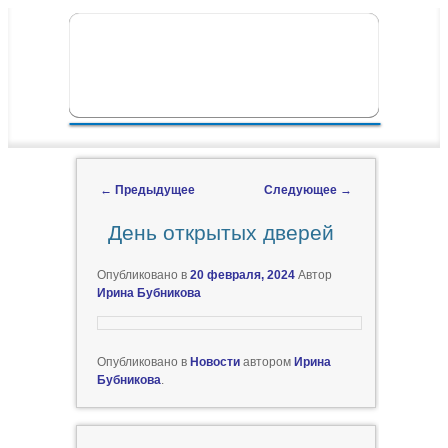
ПЕРЕЙТИ К ОСНОВНОМУ СОДЕРЖИМОМУ
ПЕРЕЙТИ К ДОПОЛНИТЕЛЬНОМУ
ГЛАВНОЕ МЕНЮ
СОДЕРЖИМОМУ
←
Предыдущее
Следующее
→
Навигация по записям
День открытых дверей
Опубликовано в
20 февраля, 2024
Автор
Ирина Бубникова
Опубликовано в
Новости
автором
Ирина
Бубникова
.