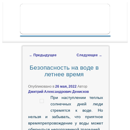
ПЕРЕЙТИ К ОСНОВНОМУ СОДЕРЖИМОМУ
ПЕРЕЙТИ К ДОПОЛНИТЕЛЬНОМУ
ГЛАВНОЕ МЕНЮ
СОДЕРЖИМОМУ
←
Предыдущее
Следующее
→
Навигация по записям
Безопасность на воде в
летнее время
Опубликовано в
26 мая, 2022
Автор
Дмитрий Александрович Денисков
При наступлении теплых
солнечных дней люди
стремятся к воде. Но
нельзя и забывать, что приятное
времяпрепровождение у воды может
обернуться непоправимой трагедией.