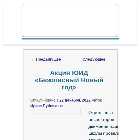
ПЕРЕЙТИ К ОСНОВНОМУ СОДЕРЖИМОМУ
ПЕРЕЙТИ К ДОПОЛНИТЕЛЬНОМУ
ГЛАВНОЕ МЕНЮ
СОДЕРЖИМОМУ
←
Предыдущее
Следующее
→
Навигация по записям
Акция ЮИД
«Безопасный Новый
год»
Опубликовано в
22 декабря, 2022
Автор
Ирина Бубникова
Отряд юных
инспекторов
движения нашей
школы провели