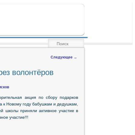
ПОИСК
Следующее
→
рез волонтёров
исков
орительная акция по сбору подарков
а к Новому году бабушкам и дедушкам,
ей школы приняли активное участие в
ое участие!!!