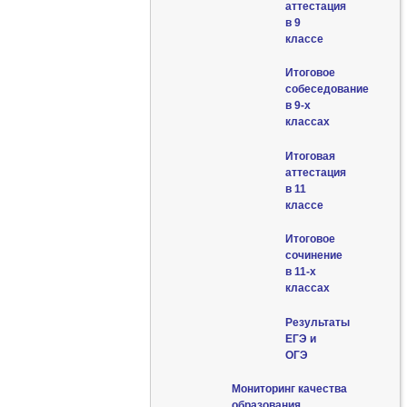
аттестация
в 9
классе
Итоговое
собеседование
в 9-х
классах
Итоговая
аттестация
в 11
классе
Итоговое
сочинение
в 11-х
классах
Результаты
ЕГЭ и
ОГЭ
Мониторинг качества
образования