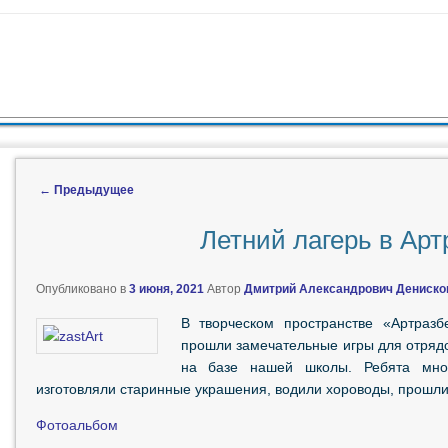
ЖИМОМУ
 СОДЕРЖИМОМУ
←
Предыдущее
Навигация по записям
Летний лагерь в Арт
Опубликовано в
3 июня, 2021
Автор
Дмитрий Александрович Дениско
В творческом пространстве «Артразб
прошли замечательные игры для отрядо
на базе нашей школы. Ребята мно
изготовляли старинные украшения, водили хороводы, прошли
Фотоальбом