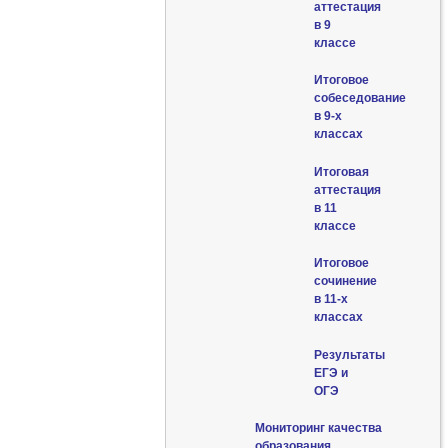
аттестация
в 9
классе
Итоговое
собеседование
в 9-х
классах
Итоговая
аттестация
в 11
классе
Итоговое
сочинение
в 11-х
классах
Результаты
ЕГЭ и
ОГЭ
Мониторинг качества
образования