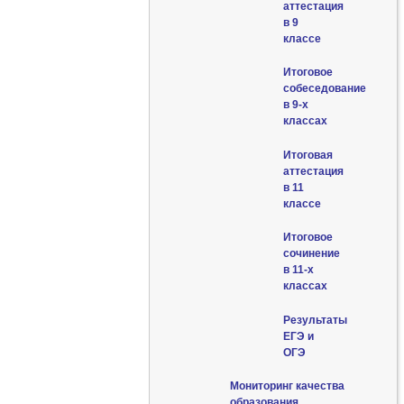
аттестация
в 9
классе
Итоговое
собеседование
в 9-х
классах
Итоговая
аттестация
в 11
классе
Итоговое
сочинение
в 11-х
классах
Результаты
ЕГЭ и
ОГЭ
Мониторинг качества
образования