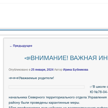
ЖИМОМУ
 СОДЕРЖИМОМУ
←
Предыдущее
Навигация по записям
📣ВНИМАНИЕ! ВАЖНАЯ И
Опубликовано в
25 января, 2024
Автор
Ирина Бубникова
📣📣📣Уважаемые родители!
✅В школе с
Ю №78-04-0
начальника Северного территориального отдела Управления
району были проведены карантинные меры.
‼️Для профилактики дальнейшего не распространения инфек